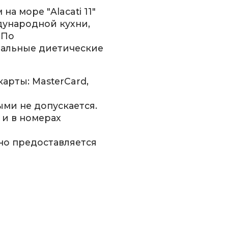
на море "Alacati 11"
дународной кухни,
 По
иальные диетические
арты: MasterCard,
ми не допускается.
 и в номерах
но предоставляется