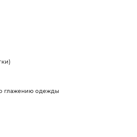
тки)
 по глажению одежды