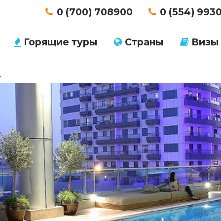
0 (700) 708900
0 (554) 993
Горящие туры
Страны
Визы
L