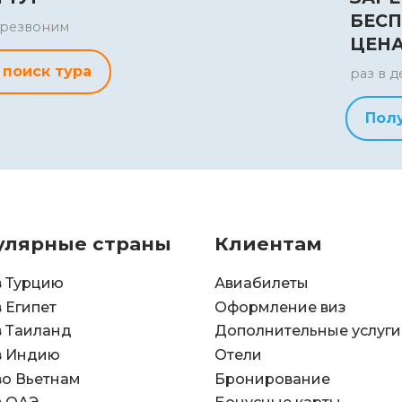
БЕСП
перезвоним
ЦЕН
 поиск тура
раз в д
Пол
улярные страны
Клиентам
в Турцию
Авиабилеты
в Египет
Оформление виз
в Таиланд
Дополнительные услуги
в Индию
Отели
во Вьетнам
Бронирование