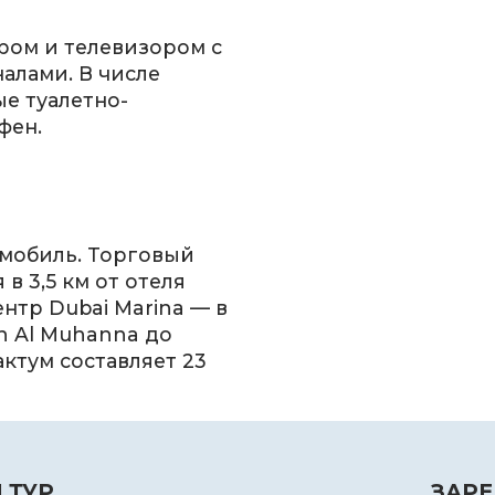
ром и телевизором с
алами. В числе
ые туалетно-
фен.
омобиль. Торговый
 в 3,5 км от отеля
ентр Dubai Marina — в
nn Al Muhanna до
ктум составляет 23
 ТУР
ЗАРЕ