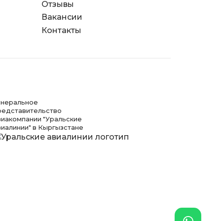
Отзывы
д
Вакансии
я
Контакты
енеральное
редставительство
виакомпании "Уральские
виалинии" в Кыргызстане