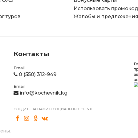
в ОАЭ
Бонусные карты
Использовать промоко
ог туров
Жалобы и предложени
Контакты
Г
Email
п
0 (550) 312-949
а
а
Email
info@kochevnik.kg
СЛЕДИТЕ ЗА НАМИ В СОЦИАЛЬНЫХ СЕТЯХ
щены.