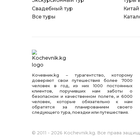
Экскурсионный тур
Туры 
Свадебный тур
Китай
Все туры
Катал
Kочевник.kg – турагентство, которому
доверяют свои путешествия более 7000
человек в год, из них 1000 постоянных
клиентов, поручивших нам заботы о
безопасном и качественном полете, и 6000
человек, которые обязательно к нам
обратятся за планированием своего
следующего тура, поездки или путешествия.
© 2011 - 2026 Kochevnik.kg. Все права защи