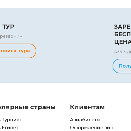
 ТУР
ЗАРЕ
БЕСП
перезвоним
ЦЕН
 поиск тура
раз в д
Пол
улярные страны
Клиентам
в Турцию
Авиабилеты
в Египет
Оформление виз