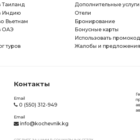
в Таиланд
Дополнительные услуги
в Индию
Отели
во Вьетнам
Бронирование
в ОАЭ
Бонусные карты
Использовать промоко
ог туров
Жалобы и предложени
Контакты
Г
Email
п
0 (550) 312-949
а
а
Email
info@kochevnik.kg
СЛЕДИТЕ ЗА НАМИ В СОЦИАЛЬНЫХ СЕТЯХ