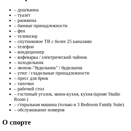
– душ/ванна
– туалет
– раоквина
– банные принадлежности
– фен
– телевизор
– спутниковое ТВ с более 25 каналами
– телефон
– кондиционер
– кофеварка / электрический чайник
– холодильник
– звонок-"будильник" / будильник
– утюг / гладильные принадлежности
– пресс для брюк
– тапочки
– рабочий стол
– гостиный уголок, мини-кухня, кухня (кроме Studio
Room )
– стиральная машина (только в 3 Bedroom Family Suite)
– обслуживание номеров
О спорте