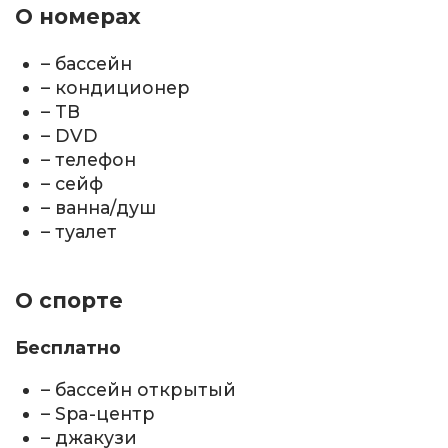
О номерах
– бассейн
– кондиционер
– ТВ
– DVD
– телефон
– сейф
– ванна/душ
– туалет
О спорте
Бесплатно
– бассейн открытый
– Spa-центр
– джакузи