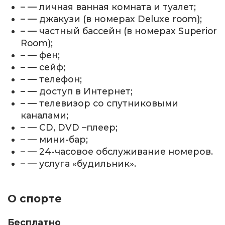
– — личная ванная комната и туалет;
– — джакузи (в номерах Deluxe room);
– — частный бассейн (в номерах Superior
Room);
– — фен;
– — сейф;
– — телефон;
– — доступ в Интернет;
– — телевизор со спутниковыми
каналами;
– — CD, DVD –плеер;
– — мини-бар;
– — 24-часовое обслуживание номеров.
– — услуга «будильник».
О спорте
Бесплатно