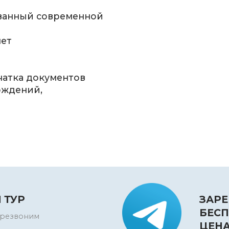
ованный современной
нет
ечатка документов
ождений,
 ТУР
ЗАРЕ
БЕСП
перезвоним
ЦЕН