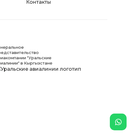
Контакты
енеральное
редставительство
виакомпании "Уральские
виалинии" в Кыргызстане