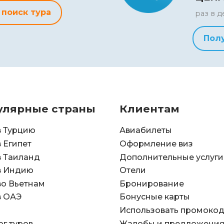
 поиск тура
раз в д
Пол
улярные страны
Клиентам
в Турцию
Авиабилеты
в Египет
Оформление виз
в Таиланд
Дополнительные услуги
в Индию
Отели
во Вьетнам
Бронирование
в ОАЭ
Бонусные карты
Использовать промоко
ог туров
Жалобы и предложени