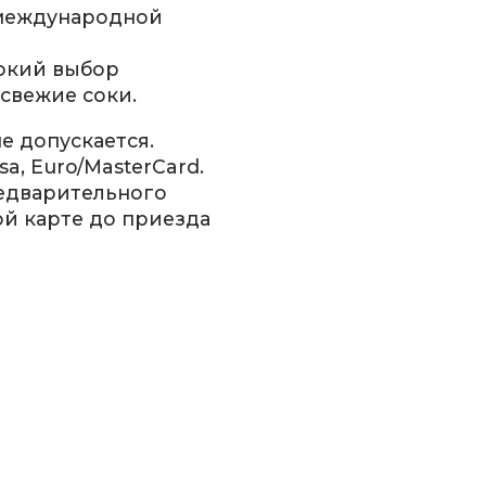
 международной
окий выбор
 свежие соки.
 допускается.
, Euro/MasterСard.
редварительного
й карте до приезда