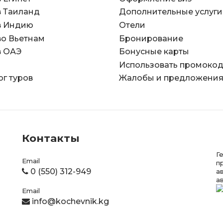
в Таиланд
Дополнительные услуги
в Индию
Отели
во Вьетнам
Бронирование
в ОАЭ
Бонусные карты
Использовать промоко
ог туров
Жалобы и предложени
Контакты
Г
Email
п
0 (550) 312-949
а
а
Email
info@kochevnik.kg