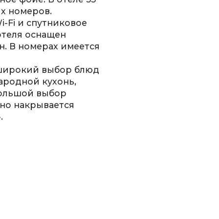
х номеров.
i-Fi и спутниковое
отеля оснащен
. В номерах имеется
 широкий выбор блюд
родной кухонь,
большой выбор
вно накрывается
.