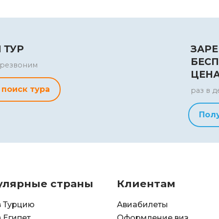
 ТУР
ЗАРЕ
БЕСП
перезвоним
ЦЕН
 поиск тура
раз в д
Пол
улярные страны
Клиентам
в Турцию
Авиабилеты
в Египет
Оформление виз