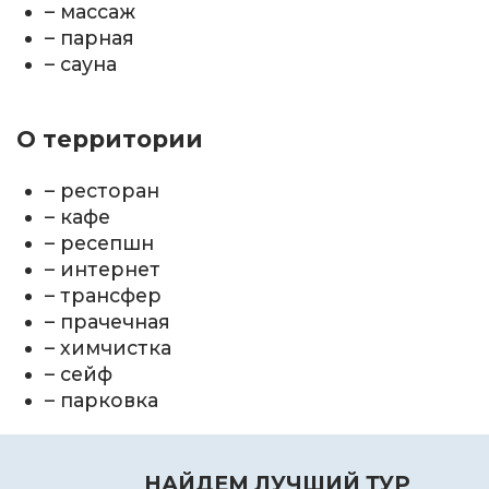
– массаж
– парная
– сауна
О территории
– ресторан
– кафе
– ресепшн
– интернет
– трансфер
– прачечная
– химчистка
– сейф
– парковка
НАЙДЕМ ЛУЧШИЙ ТУР