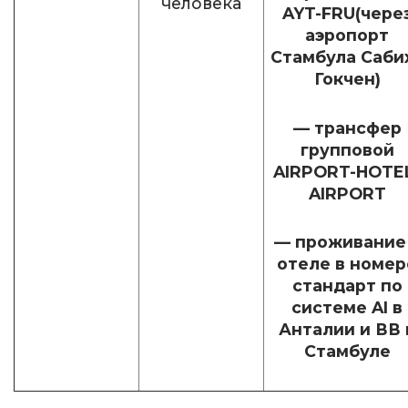
человека
AYT-FRU(чере
аэропорт
Стамбула Саби
Гокчен)
— трансфер
групповой
AIRPORT-HOTE
AIRPORT
— проживание
отеле в номер
стандарт по
системе AI в
Анталии и ВВ 
Стамбуле