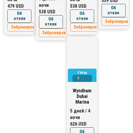
559 USD
ночи
479 USD
538 USD
Об
538 USD
отеле
Об
Об
отеле
отеле
Об
Забронирова
отеле
Забронировать
Забронировать
Забронировать
ТУРЫ
В
ОАЭ
Wyndham
Dubai
Marina
5 дней / 4
ночи
626 USD
Об