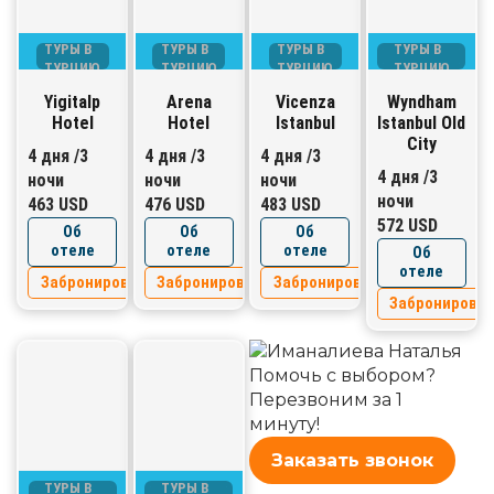
ТУРЫ В
ТУРЫ В
ТУРЫ В
ТУРЫ В
ТУРЦИЮ
ТУРЦИЮ
ТУРЦИЮ
ТУРЦИЮ
Yigitalp
Arena
Vicenza
Wyndham
Hotel
Hotel
Istanbul
Istanbul Old
City
4 дня /3
4 дня /3
4 дня /3
4 дня /3
ночи
ночи
ночи
ночи
463 USD
476 USD
483 USD
572 USD
Об
Об
Об
отеле
отеле
отеле
Об
отеле
Забронировать
Забронировать
Забронировать
Забронирова
Помочь с выбором?
Перезвоним за 1
минуту!
Заказать звонок
ТУРЫ В
ТУРЫ В