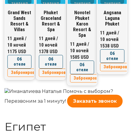
ТАИЛАНД
ТАИЛАНД
ТАИЛАНД
ТАИЛАНД
Grand West
Phuket
Novotel
Angsana
Sands
Graceland
Phuket
Laguna
Resort &
Resort &
Karon
Phuket
Villas
Spa
Resort &
11 дней /
Spa
11 дней /
11 дней /
10 ночей
11 дней /
10 ночей
10 ночей
1538 USD
10 ночей
1175 USD
1378 USD
Об
1505 USD
отеле
Об
Об
отеле
отеле
Об
Забронироват
отеле
Забронировать
Забронировать
Забронировать
Помочь с выбором?
Перезвоним за 1 минуту!
Заказать звонок
Египет