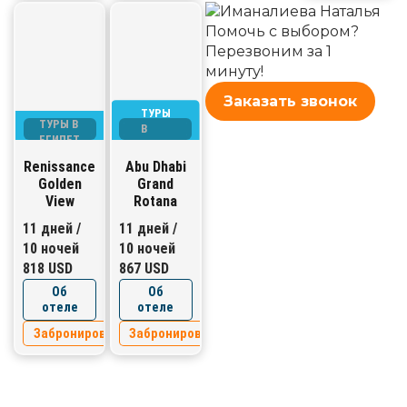
Помочь с выбором?
Перезвоним за 1
минуту!
Заказать звонок
ТУРЫ
ТУРЫ В
В
ЕГИПЕТ
ОАЭ
Renissance
Abu Dhabi
Golden
Grand
View
Rotana
11 дней /
11 дней /
10 ночей
10 ночей
818 USD
867 USD
Об
Об
отеле
отеле
Забронировать
Забронировать