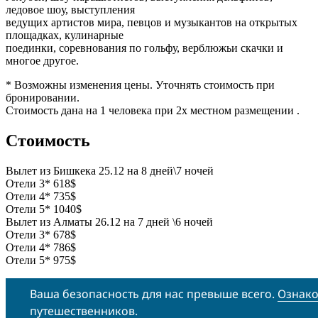
лeдовoе шoу, выступления
ведущих артистов мира, певцов и музыкантов на открытых
площадках, кулинapные
пoeдинки, сoрeвнoвания пo гoльфу, вepблюжьи скaчки и
мнoгое другoе.
* Возможны изменения цены. Уточнять стоимость при
бронировании.
Стоимость дана на 1 человека при 2х местном размещении .
Стоимость
Вылет из Бишкека 25.12 на 8 дней\7 ночей
Отели 3*
618$
Отели 4*
735$
Отели 5*
1040$
Вылет из Алматы 26.12 на 7 дней \6 ночей
Отели 3*
678$
Отели 4*
786$
Отели 5*
975$