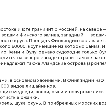
востоке и юге граничит с Россией, на севере 
водами Финского залива, западный — водами
рного круга. Площадь Финляндии составляет 3
около 60000, крупнейшие из которых Сайма, И
ио, Кеми и Оулу, однако судоходна только Оу
ходится на северо-западе страны, там же нах
ринадлежат также Аландские острова (архипе
ми, в основном хвойными. В Финляндии насч
1000 видов лишайников.
их: медведи, волки, рыси и полярные лисы. 
лотистые ржанки.
форель, щука, окунь. В прибрежных морских во