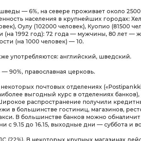
 шведы — 6%, на севере проживает около 250
енность населения в крупнейших городах: Хел
овек), Оулу (102000 человек), Куопио (81500 че
(на 1992 год): 72 года — мужчины, 80 лет —
сти (на 1000 человек) — 10.
же употребляются: английский, шведский.
 — 90%, православная церковь.
 некоторых почтовых отделениях («Postipankki
аиболее выгодный курс в отделениях банков),
Широкое распространение получили кредитн
жи в большинстве гостиниц, магазинов, ресто
акси. В большинстве банков можно обналичит
и с 9.15 до 16.15, выходные дни — суббота и 
 (22%). В некоторых крупных магазинах дейст