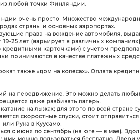
 из любой точки Финляндии.
ляндии очень просто. Множество международ
ородах страны и основных аэропортах.
вующие права на вождение автомобиля, выда
9-25 лет (варьирует в различных компаниях);
о кредитными карточками) с учетом предпола
и принимаются в качестве платежных средств
окат также «дом на колесах». Оплата кредит
й на передвижение. Это можно делать любым
прещается даже разбивать лагерь.
катание на лыжах; для этого по всей стране 
вятся скоростные спуски, стоит отправиться
 или Рука в Куусамо.
ся с июня по сентябрь (на юге — в мае). Вдо
 ими можно пользоваться бесплатно. Двери у