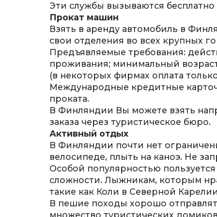
Эти службы вызываются бесплатно
Прокат машин
Взять в аренду автомобиль в Фин
свои отделения во всех крупных г
Предъявляемые требования: дейст
проживания; минимальный возраст 1
(в некоторых фирмах оплата тольк
Международные кредитные карточк
проката.
В Финляндии Вы можете взять напр
заказа через туристическое бюро.
Активный отдых
В Финляндии почти нет ограничени
велосипеде, плыть на каноэ. Не за
Особой популярностью пользуется 
сложности. Лыжникам, которым нра
такие как Коли в Северной Карелии
В пешие походы хорошо отправлять
множество туристических домиков;