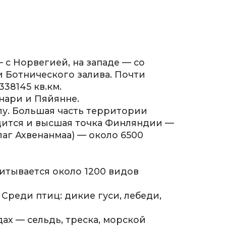
— с Норвегией, на западе — со
 Ботнического залива. Почти
38145 кв.км.
нари и Пяйянне.
лу. Большая часть территории
одится и высшая точка Финляндии —
лаг Ахвенанмаа) — около 6500
итывается около 1200 видов
Среди птиц: дикие гуси, лебеди,
дах — сельдь, треска, морской