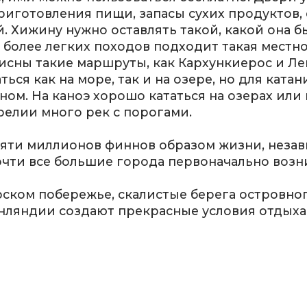
риготовления пищи, запасы сухих продуктов, 
Хижину нужно оставлять такой, какой она б
я более легких походов подходит такая местно
исны такие маршруты, как Кархункиерос и Ле
ся как на море, так и на озере, но для катан
ом. На каноэ хорошо кататься на озерах или
релии много рек с порогами.
пяти миллионов финнов образом жизни, незав
очти все большие города первоначально возн
ком побережье, скалистые берега островного
нляндии создают прекрасные условия отдыха 