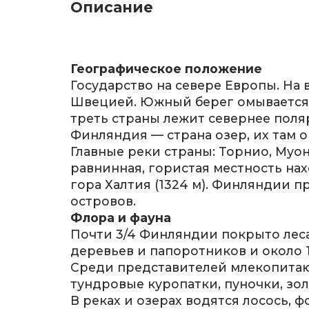
Описание
Географическое положение
Государство на севере Европы. На 
Швецией. Южный берег омывается 
треть страны лежит севернее поля
Финляндия — страна озер, их там 
Главные реки страны: Торнио, Муон
равнинная, гористая местность на
гора Халтия (1324 м). Финляндии п
островов.
Флора и фауна
Почти 3/4 Финляндии покрыто леса
деревьев и папоротников и около 
Среди представителей млекопитающ
тундровые куропатки, пуночки, зо
В реках и озерах водятся лосось, 