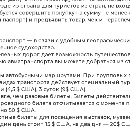
де из страны для туристов из стран, не входя
уется совершить покупку на сумму не менее 4
м паспорт) и предъявить товар, чек и нераспе
транспорт — в связи с удобным географическ
речное судоходство.
лезных дорог дает возможность путешествова
ью авиатранспорта вы можете добраться из с
ны автобусными маршрутами. При групповых 
х видах транспорта действует специальный ту
 (4,5 $ США), 3 суток (9$ США).
ле, чем разовые билеты. Билеты действитель
проездного билета отсчитывается с момента 
но 50 $ США.
тные билеты для посещения выставок, музее
ин день стоит 15 $ США, на два дня — 20$ СШ