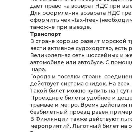
дает право на возврат НДС при выез
Для оформления возврата НДС треб
оформить чек «tax-free» (необходи
таможне при выезде.
Транспорт
В стране хорошо развит морской 
вести активное судоходство, есть 
Великолепная сеть шоссейных и же
автомобиле или автобусе. С помощ
шара.
Города и поселки страны соедине
действует система скидок. На все
Такой билет можно купить на 1 сутки
Проездные билеты удобнее и дешев
трамвае и метро. Время действия 
безбилетный проезд равен пример
В Финляндии также действуют льго
мероприятий. Льготный билет на од