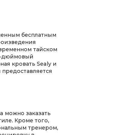
ченным бесплатным
произведения
овременном тайском
40-дюймовый
ная кровать Sealy и
 предоставляется
a можно заказать
иле. Кроме того,
сональным тренером,
ренировку в