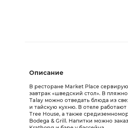
Описание
В ресторане Market Place сервиру
завтрак «шведский стол». В пляжн
Talay можно отведать блюда из св
и тайскую кухню. В отеле работают
Tree House, а также средиземномо
Bodega & Grill. Напитки можно заказ
Krathong и баре у бассейна.