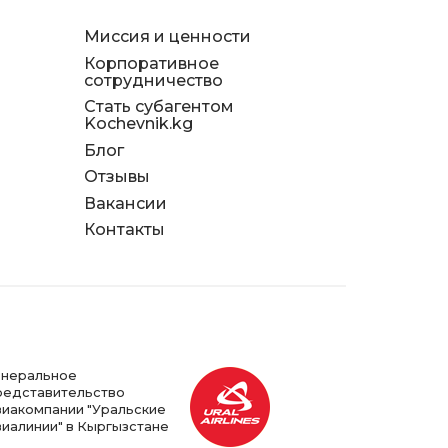
Миссия и ценности
Корпоративное
сотрудничество
Стать субагентом
Kochevnik.kg
Блог
Отзывы
д
Вакансии
я
Контакты
енеральное
редставительство
виакомпании "Уральские
виалинии" в Кыргызстане