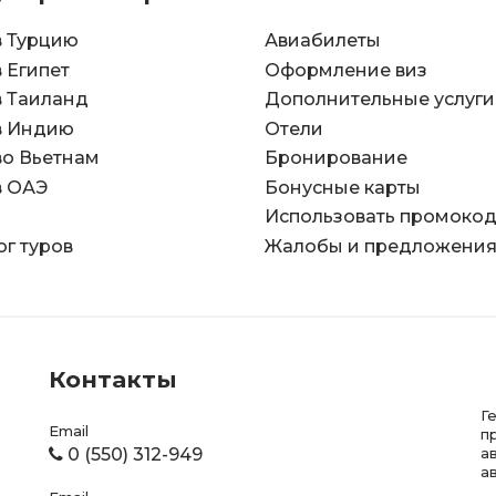
в Турцию
Авиабилеты
в Египет
Оформление виз
в Таиланд
Дополнительные услуги
в Индию
Отели
во Вьетнам
Бронирование
в ОАЭ
Бонусные карты
Использовать промоко
ог туров
Жалобы и предложени
Контакты
Г
Email
п
0 (550) 312-949
а
а