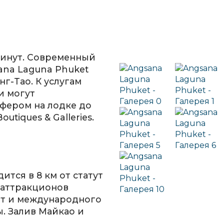
минут. Современный
ana Laguna Phuket
г-Тао. К услугам
и могут
фером на лодке до
utiques & Galleries.
ится в 8 км от статут
 аттракционов
ет и международного
ы. Залив Майкао и