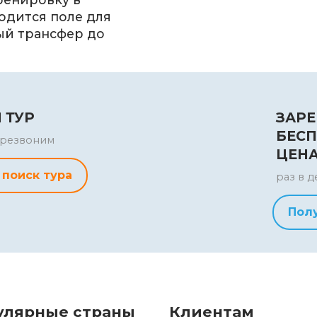
одится поле для
ый трансфер до
 ТУР
ЗАРЕ
БЕСП
перезвоним
ЦЕН
 поиск тура
раз в д
Пол
улярные страны
Клиентам