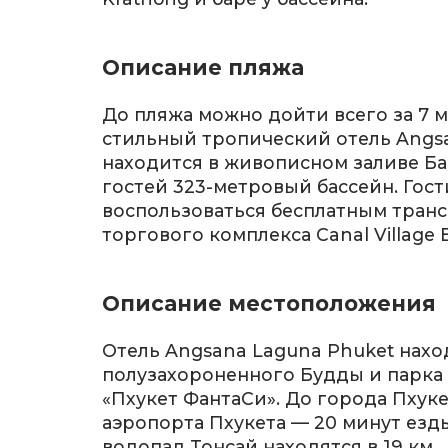
Описание пляжа
До пляжа можно дойти всего за 7 
стильный тропический отель Angs
находится в живописном заливе Бан
гостей 323-метровый бассейн. Гост
воспользоваться бесплатным транс
торгового комплекса Canal Village Bo
Описание местоположения
Отель Angsana Laguna Phuket наход
полузахороненного Будды и парка
«Пхукет ФантаСи». До города Пхук
аэропорта Пхукета — 20 минут езд
водопад Тонсай находятся в 19 км.