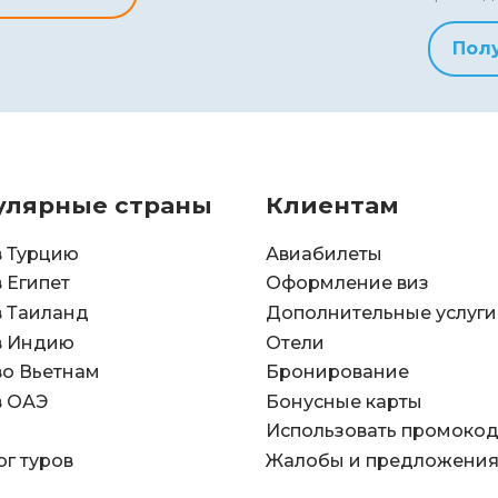
Пол
улярные страны
Клиентам
в Турцию
Авиабилеты
в Египет
Оформление виз
в Таиланд
Дополнительные услуги
в Индию
Отели
во Вьетнам
Бронирование
в ОАЭ
Бонусные карты
Использовать промоко
ог туров
Жалобы и предложени