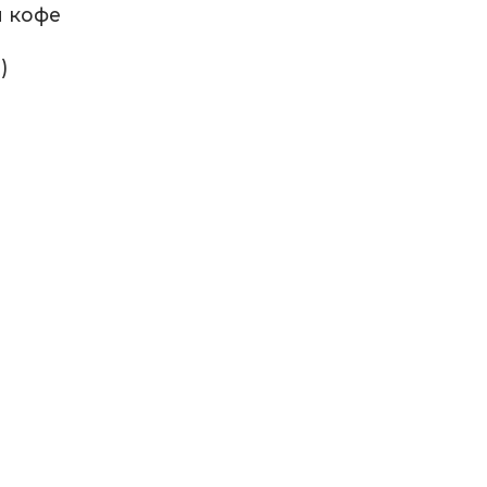
и кофе
)