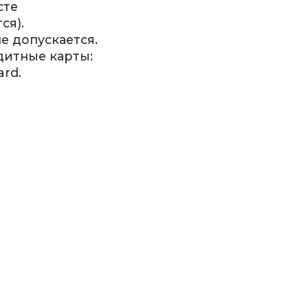
сте
ся).
 допускается.
дитные карты:
ard.