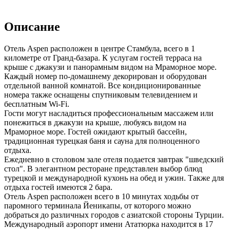
Описание
Отель Aspen расположен в центре Стамбула, всего в 1
километре от Гранд-базара. К услугам гостей терраса на
крыше с джакузи и панорамным видом на Мраморное море.
Каждый номер по-домашнему декорирован и оборудован
отдельной ванной комнатой. Все кондиционированные
номера также оснащены спутниковым телевидением и
бесплатным Wi-Fi.
Гости могут насладиться профессиональным массажем или
понежиться в джакузи на крыше, любуясь видом на
Мраморное море. Гостей ожидают крытый бассейн,
традиционная турецкая баня и сауна для полноценного
отдыха.
Ежедневно в столовом зале отеля подается завтрак "шведский
стол". В элегантном ресторане представлен выбор блюд
турецкой и международной кухонь на обед и ужин. Также для
отдыха гостей имеются 2 бара.
Отель Aspen расположен всего в 10 минутах ходьбы от
паромного терминала Йеникапы, от которого можно
добраться до различных городов с азиатской стороны Турции.
Международный аэропорт имени Ататюрка находится в 17