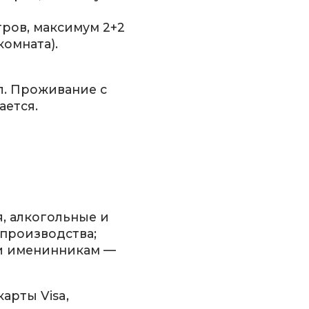
тров, максимум 2+2
комната).
л. Проживание с
ется.
я, алкогольные и
производства;
и именинникам —
арты Visa,