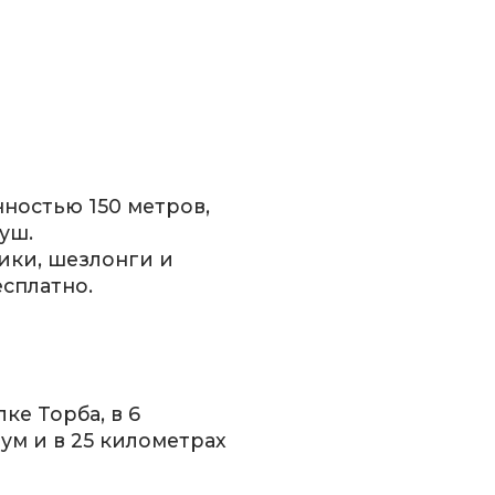
ностью 150 метров,
уш.
ики, шезлонги и
есплатно.
ке Торба, в 6
ум и в 25 километрах