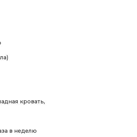
р
ла)
ладная кровать,
аза в неделю