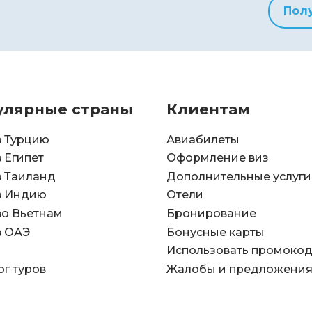
Пол
улярные страны
Клиентам
в Турцию
Авиабилеты
в Египет
Оформление виз
в Таиланд
Дополнительные услуги
в Индию
Отели
во Вьетнам
Бронирование
в ОАЭ
Бонусные карты
Использовать промоко
ог туров
Жалобы и предложени