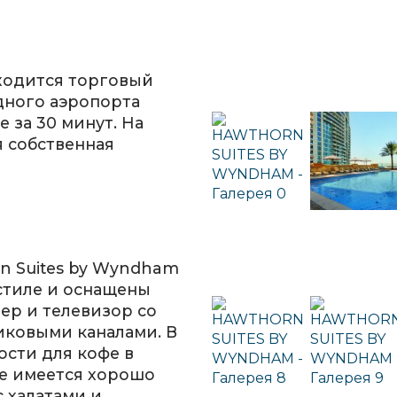
аходится торговый
дного аэропорта
 за 30 минут. На
 собственная
n Suites by Wyndham
стиле и оснащены
ер и телевизор со
иковыми каналами. В
сти для кофе в
же имеется хорошо
 халатами и