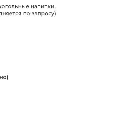
лкогольные напитки,
лняется по запросу)
но)