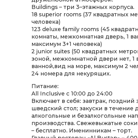
Buildings – три 3–этажных корпуса.
18 superior rooms (37 квадратных м
человека)
123 deluxe family rooms (45 квадрат
комнаты, межкомнатная дверь, 1 ва
максимум 3+1 человека)
2 junior suites (50 квадратных метр
зоной, межкомнатной двери нет, 1 
ванной,вид на море, максимум 2 че
24 номера для некурящих.
Питание:
All Inclusive c 10:00 до 24:00
Включает в себя: завтрак, поздний 
шведский стол; закуски в течение д
алкогольные и безалкогольные на
производства. Свежевыжатые соки
– бесплатно. Именинникам – торт.
Главный ресторан «Al Bustan» – 400