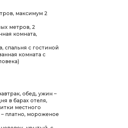
етров, максимум 2
ных метров, 2
нная комната,
ов, спальня с гостиной
ванная комната с
ловека)
завтрак, обед, ужин –
ня в барах отеля,
питки местного
 – платно, мороженое
 человек, крытый, с