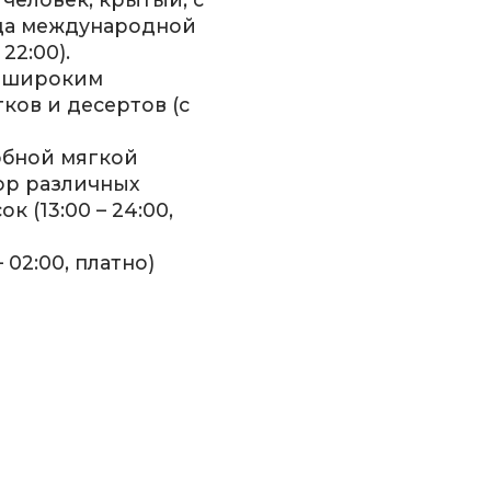
юда международной
22:00).
с широким
ков и десертов (с
добной мягкой
ор различных
к (13:00 – 24:00,
– 02:00, платно)