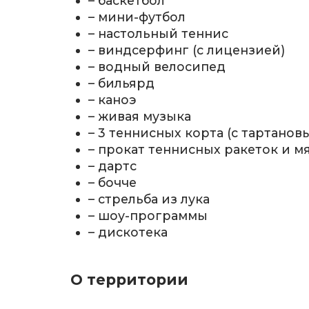
– баскетбол
– мини-футбол
– настольный теннис
– виндсерфинг (с лицензией)
– водный велосипед
– бильярд
– каноэ
– живая музыка
– 3 теннисных корта (с тартано
– прокат теннисных ракеток и м
– дартс
– бочче
– стрельба из лука
– шоу-программы
– дискотека
О территории