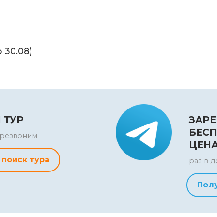
о 30.08)
 ТУР
ЗАРЕ
БЕСП
перезвоним
ЦЕН
 поиск тура
раз в д
Пол