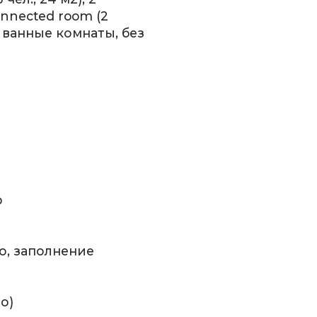
onnected room (2
 2 ванные комнаты, без
р
о, заполнение
о)