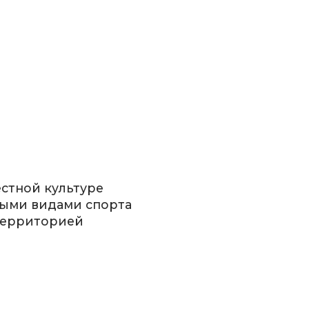
естной культуре
ными видами спорта
территорией