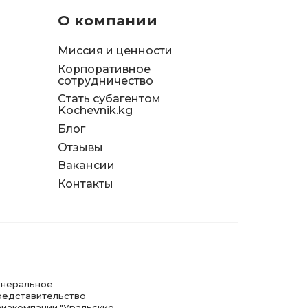
О компании
Миссия и ценности
Корпоративное
сотрудничество
Стать субагентом
Kochevnik.kg
Блог
Отзывы
д
Вакансии
я
Контакты
енеральное
редставительство
виакомпании "Уральские