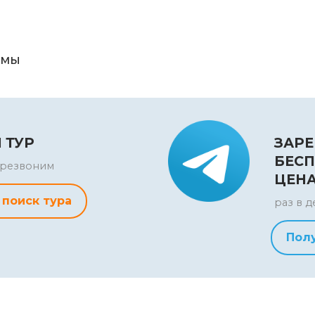
ьмы
и
 ТУР
ЗАРЕ
БЕСП
перезвоним
ЦЕН
 поиск тура
раз в д
Пол