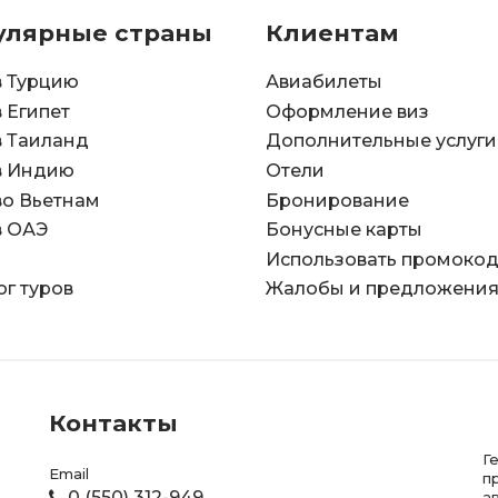
улярные страны
Клиентам
в Турцию
Авиабилеты
в Египет
Оформление виз
в Таиланд
Дополнительные услуги
в Индию
Отели
во Вьетнам
Бронирование
в ОАЭ
Бонусные карты
Использовать промоко
ог туров
Жалобы и предложени
Контакты
Г
Email
п
0 (550) 312-949
а