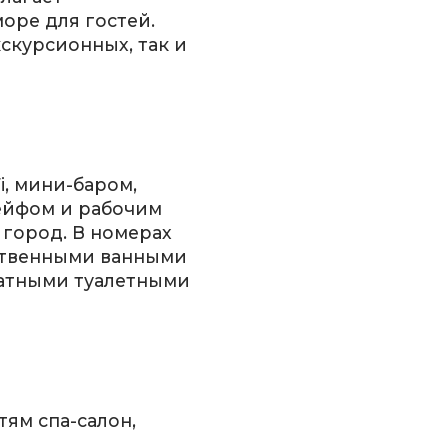
оре для гостей.
скурсионных, так и
, мини-баром,
ейфом и рабочим
 город. В номерах
бственными ванными
латными туалетными
стям спа-салон,