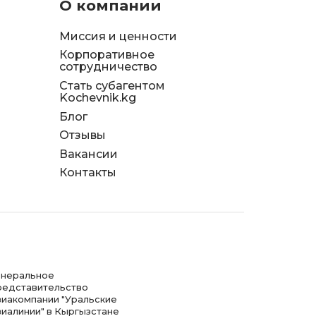
О компании
Миссия и ценности
Корпоративное
сотрудничество
Стать субагентом
Kochevnik.kg
Блог
Отзывы
д
Вакансии
я
Контакты
енеральное
редставительство
виакомпании "Уральские
виалинии" в Кыргызстане