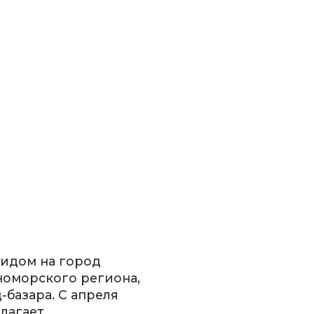
 видом на город
оморского региона,
д-базара. С апреля
длагает