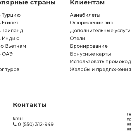
улярные страны
Клиентам
в Турцию
Авиабилеты
в Египет
Оформление виз
в Таиланд
Дополнительные услуги
в Индию
Отели
во Вьетнам
Бронирование
в ОАЭ
Бонусные карты
Использовать промоко
ог туров
Жалобы и предложени
Контакты
Г
Email
п
0 (550) 312-949
а
а