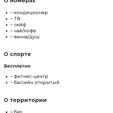
О номерах
– кондиционер
– ТВ
– сейф
– чай/кофе
– ванна/душ
О спорте
Бесплатно
– фитнес-центр
– бассейн открытый
О территории
– бар