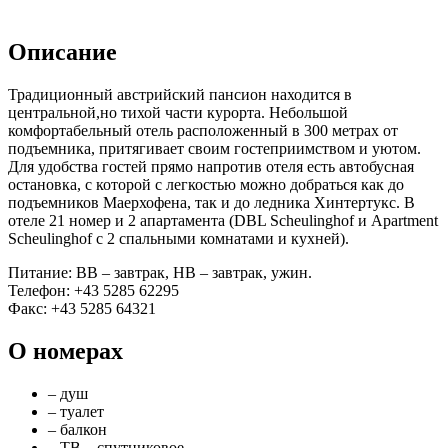
Описание
Традиционный австрийский пансион находится в
центральной,но тихой части курорта. Небольшой
комфортабельный отель расположенный в 300 метрах от
подъемника, притягивает своим гостеприимством и уютом.
Для удобства гостей прямо напротив отеля есть автобусная
остановка, с которой с легкостью можно добраться как до
подъемников Маерхофена, так и до ледника Хинтертукс. В
отеле 21 номер и 2 апартамента (DBL Scheulinghof и Apartment
Scheulinghof с 2 спальными комнатами и кухней).
Питание: BB – завтрак, HB – завтрак, ужин.
Телефон: +43 5285 62295
Факс: +43 5285 64321
О номерах
– душ
– туалет
– балкон
– ТВ – спутниковое