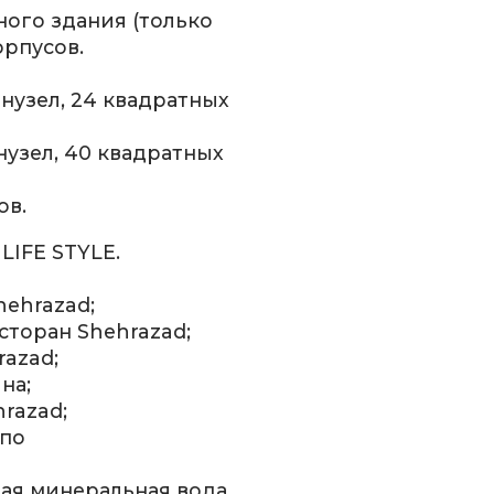
ного здания (только
орпусов.
анузел, 24 квадратных
санузел, 40 квадратных
ов.
 LIFE STYLE.
hehrazad;
сторан Shehrazad;
razad;
на;
razad;
 по
ная минеральная вода