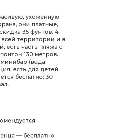
красивую, ухоженную
орана, они платные,
скидка 35 фунтов. 4
по всей территории и в
 есть часть пляжа с
понтон 130 метров.
 минибар (вода
ция, есть для детей
ется беспатно: 30
ал.
комендуется
енца — бесплатно.