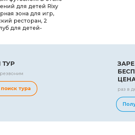
ний для детей Rixy
рная зона для игр,
кий ресторан, 2
луб для детей-
 ТУР
ЗАРЕ
БЕСП
перезвоним
ЦЕН
 поиск тура
раз в д
Пол