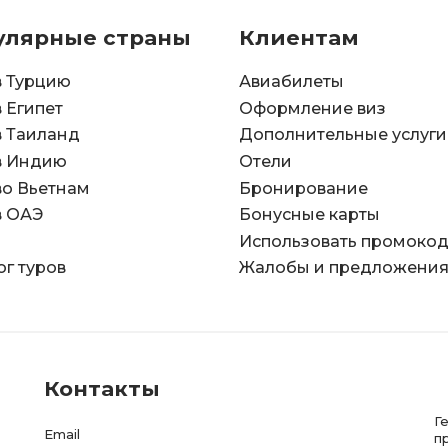
улярные страны
Клиентам
в Турцию
Авиабилеты
в Египет
Оформление виз
в Таиланд
Дополнительные услуги
в Индию
Отели
во Вьетнам
Бронирование
в ОАЭ
Бонусные карты
Использовать промоко
ог туров
Жалобы и предложени
Контакты
Г
Email
п