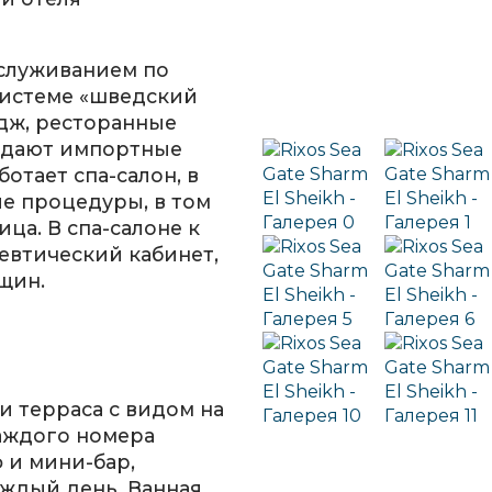
бслуживанием по
системе «шведский
ндж, ресторанные
подают импортные
ботает спа-салон, в
е процедуры, в том
ица. В спа-салоне к
певтический кабинет,
щин.
и терраса с видом на
каждого номера
 и мини-бар,
аждый день. Ванная