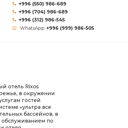
+996 (550) 986-689
+996 (704) 986-689
+996 (312) 986-545
WhatsApp:
+996 (999) 986-505
й отель Rixos
режье, в окружении
услугам гостей
истеме «ультра все
тельных бассейнов, в
с обслуживанием по
ии отеля