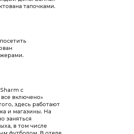
ктована тапочками.
 посетить
ован
жерами.
 Sharm с
 все включено»
того, здесь работают
жа и магазины. На
о заняться
ха, в том числе
ым футболом. В отеле