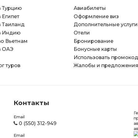
в Турцию
Авиабилеты
в Египет
Оформление виз
в Таиланд
Дополнительные услуги
в Индию
Отели
во Вьетнам
Бронирование
в ОАЭ
Бонусные карты
Использовать промоко
ог туров
Жалобы и предложени
Контакты
Г
Email
п
0 (550) 312-949
а
а
Email