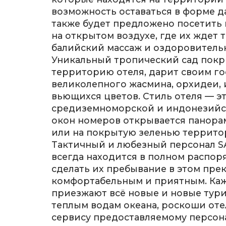
возможность оставаться в форме да
также будет предложено посетить
на открытом воздухе, где их ждет
балийский массаж и оздоровитель
Уникальный тропический сад пок
территорию отеля, дарит своим г
великолепного жасмина, орхидеи, 
вьющихся цветов. Стиль отеля — э
средиземноморской и индонезийс
окон номеров открывается панора
или на покрытую зеленью террито
Тактичный и любезный персонал 
всегда находится в полном распор
сделать их пребывание в этом пре
комфортабельным и приятным. Каж
приезжают всё новые и новые тури
теплым водам океана, роскоши оте
сервису предоставляемому персона