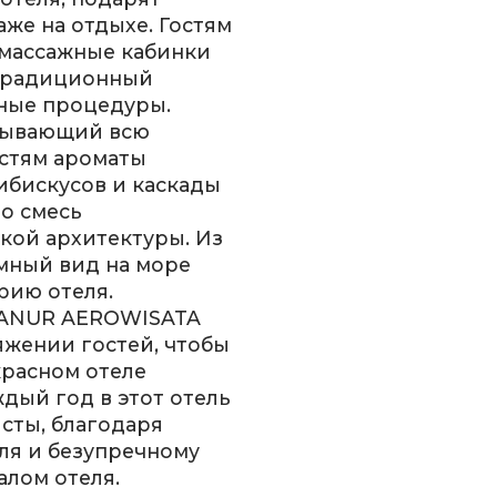
же на отдыхе. Гостям
 массажные кабинки
 традиционный
ные процедуры.
рывающий всю
остям ароматы
ибискусов и каскады
то смесь
кой архитектуры. Из
мный вид на море
рию отеля.
SANUR AEROWISATA
яжении гостей, чтобы
красном отеле
дый год в этот отель
сты, благодаря
ля и безупречному
лом отеля.