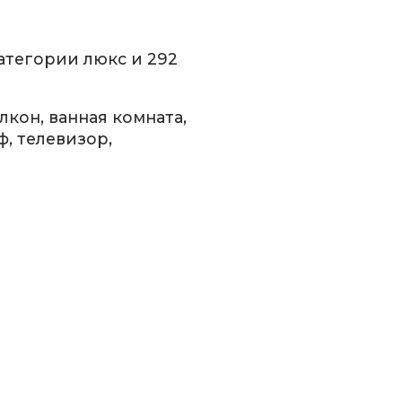
атегории люкс и 292
кон, ванная комната,
ф, телевизор,