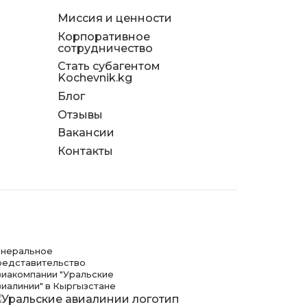
Миссия и ценности
Корпоративное
сотрудничество
Стать субагентом
Kochevnik.kg
Блог
Отзывы
д
Вакансии
я
Контакты
енеральное
редставительство
виакомпании "Уральские
виалинии" в Кыргызстане