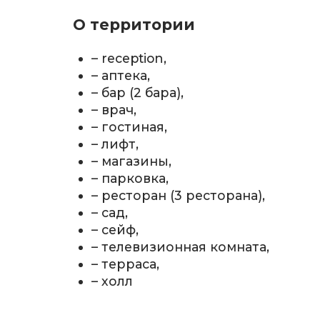
О территории
– reception,
– аптека,
– бар (2 бара),
– врач,
– гостиная,
– лифт,
– магазины,
– парковка,
– ресторан (3 ресторана),
– сад,
– сейф,
– телевизионная комната,
– терраса,
– холл