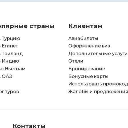
улярные страны
Клиентам
в Турцию
Авиабилеты
в Египет
Оформление виз
в Таиланд
Дополнительные услуги
в Индию
Отели
во Вьетнам
Бронирование
в ОАЭ
Бонусные карты
Использовать промоко
ог туров
Жалобы и предложени
Контакты