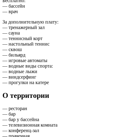
Бесплатно:
— бассейн
— врач
За дополнительную плату:
— тренажерный зал
— сауна
— теннисный корт
— настольный теннис
— сквош
— бильярд
— игровые автоматы
— водные виды спорта:
— водные лыжи
— виндсерфинг
— прогулки на катере
О территории
— ресторан
— бар
— бар у бассейна
— телевизионная комната
— конференц-зал
— прачечная