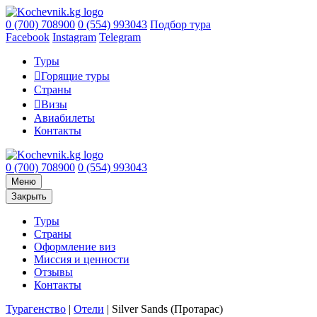
0 (700) 708900
0 (554) 993043
Подбор тура
Facebook
Instagram
Telegram
Туры
Горящие туры
Страны
Визы
Авиабилеты
Контакты
0 (700) 708900
0 (554) 993043
Меню
Закрыть
Туры
Страны
Оформление виз
Миссия и ценности
Отзывы
Контакты
Турагенство
|
Отели
|
Silver Sands (Протарас)