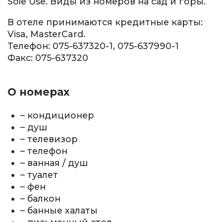
Sole Use. Виды из номеров на сад и горы.
В отеле принимаются кредитные карты:
Visa, MasterCard.
Телефон: 075-637320-1, 075-637990-1
Факс: 075-637320
О номерах
– кондиционер
– душ
– телевизор
– телефон
– ванная / душ
– туалет
– фен
– балкон
– банные халаты