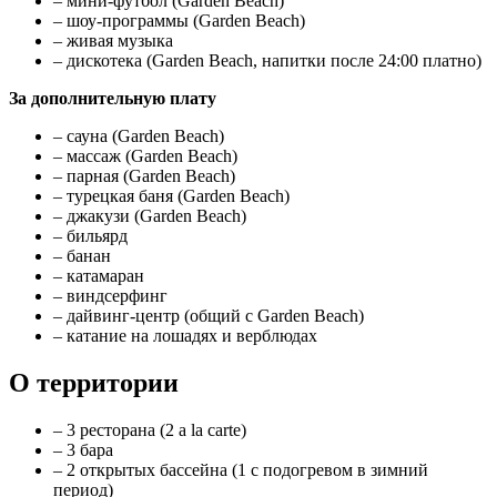
– мини-футбол (Garden Beach)
– шоу-программы (Garden Beach)
– живая музыка
– дискотека (Garden Beach, напитки после 24:00 платно)
За дополнительную плату
– cауна (Garden Beach)
– массаж (Garden Beach)
– парная (Garden Beach)
– турецкая баня (Garden Beach)
– джакузи (Garden Beach)
– бильярд
– банан
– катамаран
– виндсерфинг
– дайвинг-центр (общий с Garden Beach)
– катание на лошадях и верблюдах
О территории
– 3 ресторана (2 a la carte)
– 3 бара
– 2 открытых бассейна (1 с подогревом в зимний
период)