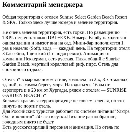
Комментарий менеджера
Общая территория с отелем Sunrise Select Garden Beach Resort
& SPA. Только здесь лучше номера и зеленее территория.
Не очень зеленая территория, есть горки. По размещению —
TRPL нет, есть только DBL+EXB. Номера Family находятся в
одном здании и имеют вид на сад. Мини-бар пополняется 1
раз в неделю (Soft), вода — каждый день. На территории отеля
3 бассейна, 1 детский (1 с подогревом). Анимация от
компании Неккерман, есть русская. Пляж общий с Sunrise
Garden Beach, мертвый коралловый риф, пирс. Отель для
спокойного отдыха.
Отель 5* в марокканском стиле, комплекс из 2-х, 3-х этажных
зданий, на самом берегу моря. Находиться в 16 км от
аэропорта и в 23 км от Хургады, рядом с отелем — SUNRISE
GARDEN BEACH 5*
Большая красивая территория,еще не совсем зеленая, но это
ничуть не портит отель.
Для Российских туристов работает по системе питания"Ультра
Олл инклюзив" 24 часа в сутки.Питание разнообразное,
голодным никто не будет.
Есть русскоговорящий персонал и анимация. Но отель по