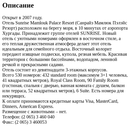
Описание
Открыт в 2007 году.
Отель Sunrise Mamlouk Palace Resort (Санрайз Мамлюк Пэлэйс
Резорт) расположен на берегу моря, в 10 минутах от аэропорта
Хургады. Принадлежит группе отелей SUNRISE. Новый
отель с уютными номерами оформлен в восточном стиле, а
его теплая дружественная атмосфера делает этот отель
идеальным для семейного отдыха. Восточный колорит
передают изящные подвески, купола, резная мебель. Красивая
территория с большими бассейнами, водопадом, ленивой
речкой и прекрасными садами.
Отель состоит из девятнадцати 3-этажных корпусов.
Всего 530 номеров: 432 standard room (максимум 3+1 человека,
41 квадратных метров), Royal Class Room, 90 Family Room
(гостиная, спальня с дверью, ванная комната с душем, балкон
или терраса, 52 квадратных метров), 6 Suite. Есть номера для
некурящих.
К оплате принимаются кредитные карты Visa, MasterCard,
Dinners, American Express.
Размещение с животными – нет.
Телефон: (2 065) 3 460 040
Факс: (2 065) 3 460053