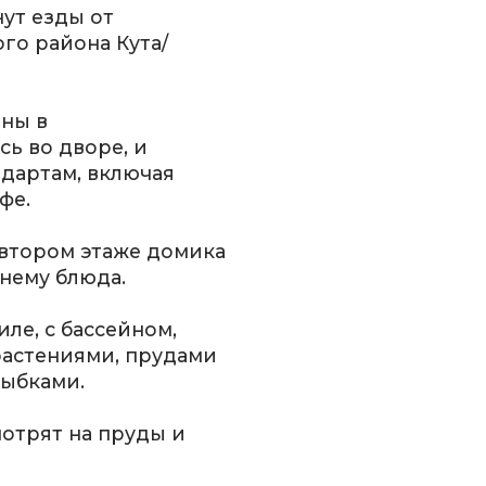
нут езды от
го района Кута/
ны в
ь во дворе, и
дартам, включая
фе.
 втором этаже домика
нему блюда.
ле, с бассейном,
растениями, прудами
рыбками.
отрят на пруды и