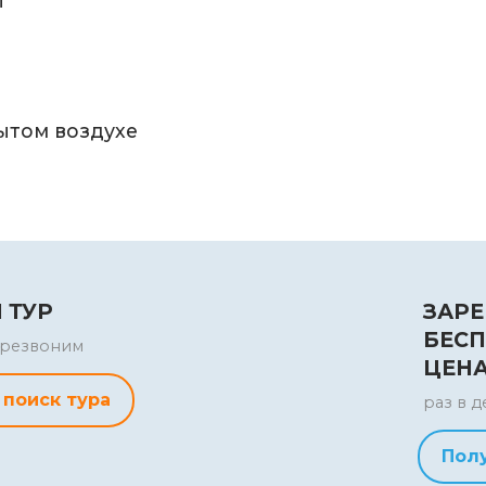
й
ытом воздухе
 ТУР
ЗАРЕ
БЕСП
перезвоним
ЦЕН
 поиск тура
раз в д
Пол