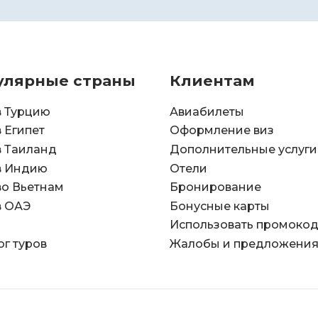
улярные страны
Клиентам
в Турцию
Авиабилеты
в Египет
Оформление виз
в Таиланд
Дополнительные услуги
в Индию
Отели
во Вьетнам
Бронирование
в ОАЭ
Бонусные карты
Использовать промоко
ог туров
Жалобы и предложени