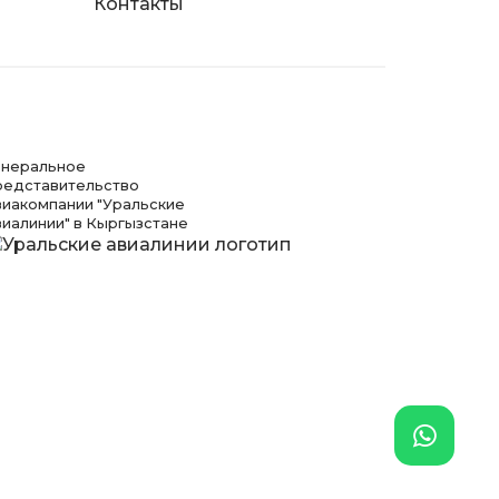
Контакты
енеральное
редставительство
виакомпании "Уральские
виалинии" в Кыргызстане