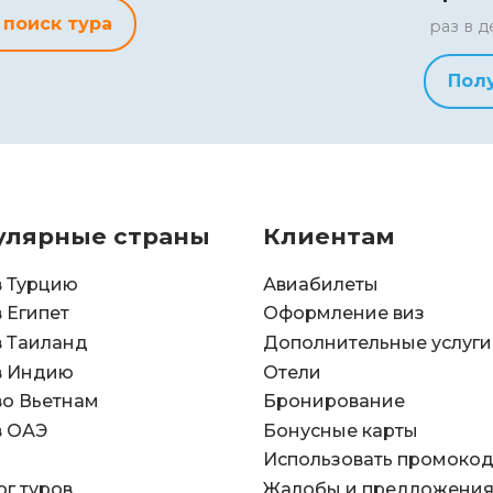
 поиск тура
раз в д
Пол
улярные страны
Клиентам
в Турцию
Авиабилеты
в Египет
Оформление виз
в Таиланд
Дополнительные услуги
в Индию
Отели
во Вьетнам
Бронирование
в ОАЭ
Бонусные карты
Использовать промоко
ог туров
Жалобы и предложени