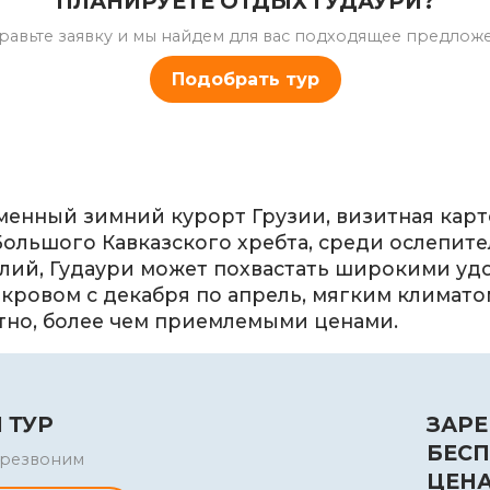
ПЛАНИРУЕТЕ ОТДЫХ ГУДАУРИ?
равьте заявку и мы найдем для вас подходящее предлож
Подобрать тур
менный зимний курорт Грузии, визитная карт
ольшого Кавказского хребта, среди ослепит
елий, Гудаури может похвастать широкими у
ровом с декабря по апрель, мягким климато
ятно, более чем приемлемыми ценами.
 ТУР
ЗАРЕ
БЕСП
перезвоним
ЦЕН