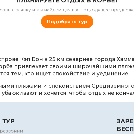
ПЛАНИРУЕТЕ ОТДЫХ В КОРБЕ?
равьте заявку и мы найдем для вас подходящее предлож
Подобрать тур
трове Кэп Бон в 25 км севернее города Хамм
х. Корба привлекает своими широчайшими пля
тся тем, кто ищет спокойствие и уединение.
ными пляжами и спокойствием Средиземного 
ы убаюкивают и хочется, чтобы отдых не конча
 ТУР
ЗАРЕ
БЕСП
перезвоним