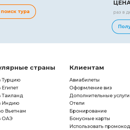
ЦЕН
 поиск тура
раз в д
Пол
улярные страны
Клиентам
в Турцию
Авиабилеты
в Египет
Оформление виз
в Таиланд
Дополнительные услуги
в Индию
Отели
во Вьетнам
Бронирование
в ОАЭ
Бонусные карты
Использовать промоко