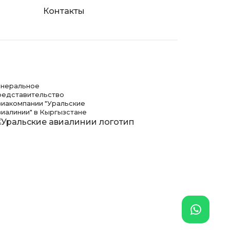
я
Контакты
енеральное
редставительство
виакомпании "Уральские
виалинии" в Кыргызстане