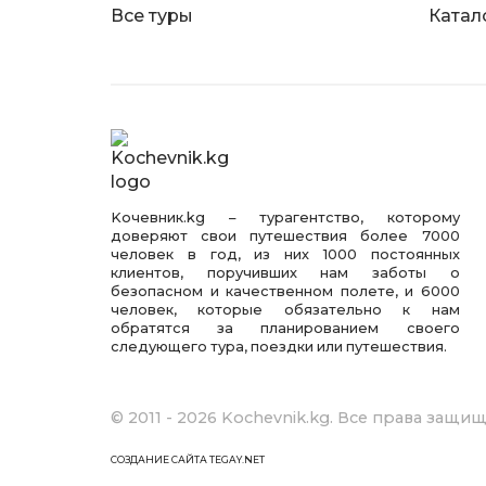
Все туры
Катал
Kочевник.kg – турагентство, которому
доверяют свои путешествия более 7000
человек в год, из них 1000 постоянных
клиентов, поручивших нам заботы о
безопасном и качественном полете, и 6000
человек, которые обязательно к нам
обратятся за планированием своего
следующего тура, поездки или путешествия.
© 2011 - 2026 Kochevnik.kg. Все права защи
СОЗДАНИЕ САЙТА TEGAY.NET