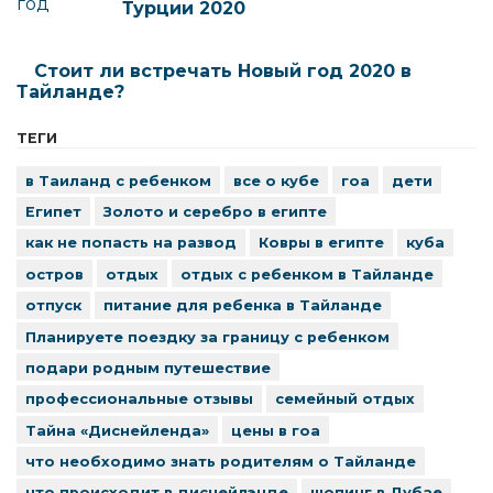
Турции 2020
Стоит ли встречать Новый год 2020 в
Тайланде?
ТЕГИ
в Таиланд с ребенком
все о кубе
гоа
дети
Египет
Золото и серебро в египте
как не попасть на развод
Ковры в египте
куба
остров
отдых
отдых с ребенком в Тайланде
отпуск
питание для ребенка в Тайланде
Планируете поездку за границу с ребенком
подари родным путешествие
профессиональные отзывы
семейный отдых
Тайна «Диснейленда»
цены в гоа
что необходимо знать родителям о Тайланде
что происходит в диснейлэнде
шопинг в Дубае