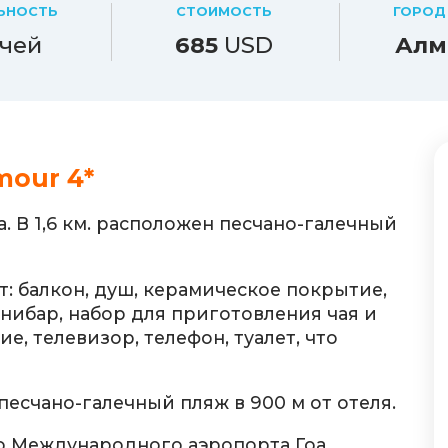
ЬНОСТЬ
СТОИМОСТЬ
ГОРОД
чей
685
USD
Алм
mour 4*
. В 1,6 км. расположен песчано-галечный
: балкон, душ, керамическое покрытие,
ибар, набор для приготовления чая и
е, телевизор, телефон, туалет, что
есчано-галечный пляж в 900 м от отеля.
 До Международного аэропорта Гоа