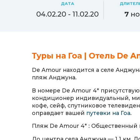
ДАТА
ДЛИТЕЛ
04.02.20 - 11.02.20
7
но
Туры на Гоа | Отель De A
De Amour находится а селе Анджуна
пляж Анджуна.
В номере De Amour 4* присутствуют
кондиционер индивидуальный, мин
кофе, сейф, спутниковое телевидени
оправдает вашей
путевки на Гоа
.
Пляж De Amour 4* : Общественный п
До центра села Анджуна — 1,1 км.