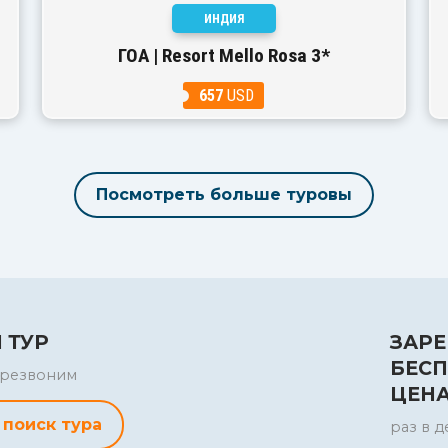
ИНДИЯ
ГОА | Resort Mello Rosa 3*
657
USD
Посмотреть больше туровы
 ТУР
ЗАРЕ
БЕСП
перезвоним
ЦЕН
 поиск тура
раз в д