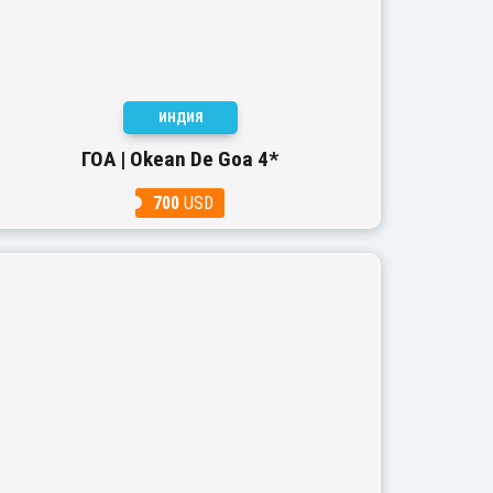
ИНДИЯ
ГОА | Okean De Goa 4*
700
USD